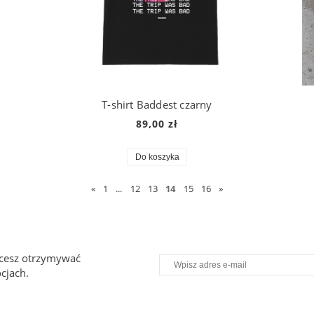
T-shirt Baddest czarny
89,00 zł
Do koszyka
«
1
...
12
13
14
15
16
»
chcesz otrzymywać
cjach.