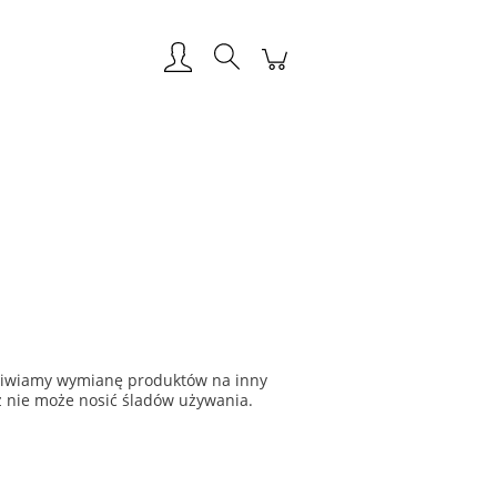
Zarejestruj się
Zaloguj się
żliwiamy wymianę produktów na inny
ż nie może nosić śladów używania.