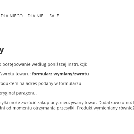
DLA NIEGO
DLA NIEJ
SALE
y
 postępowanie według poniższej instrukcji:
y/zwrotu towaru:
formularz wymiany/zwrotu
produktem na adres podany w formularzu.
oryginał paragonu.
zesyłki może zwrócić zakupiony, nieużywany towar. Dodatkowo umo
 dni od momentu otrzymania przesyłki. Produkt wymieniany równie