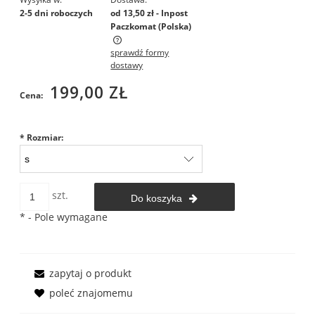
2-5 dni roboczych
od 13,50 zł
- Inpost
Paczkomat
(Polska)
sprawdź formy
Cena nie zawiera ewentualnych kosztów płatności
dostawy
199,00 ZŁ
Cena:
*
Rozmiar:
szt.
Do koszyka
*
- Pole wymagane
zapytaj o produkt
poleć znajomemu