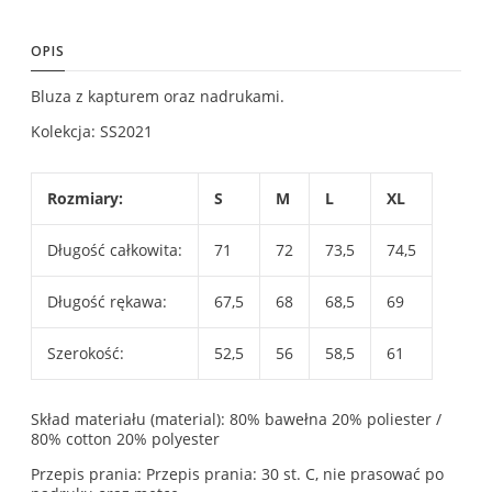
OPIS
Bluza z kapturem oraz nadrukami.
Kolekcja: SS2021
Rozmiary:
S
M
L
XL
Długość całkowita:
71
72
73,5
74,5
Długość rękawa:
67,5
68
68,5
69
Szerokość:
52,5
56
58,5
61
Skład materiału (material): 80% bawełna 20% poliester /
80% cotton 20% polyester
Przepis prania: Przepis prania: 30 st. C, nie prasować po