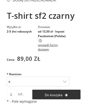
DODAJ DO PRZECHOWALNI
T-shirt sf2 czarny
Wysyłka w:
Dostawa:
2-5 dni roboczych
od 13,50 zł
- Inpost
Paczkomat
(Polska)
sprawdź formy
Cena nie zawiera ewentualnych kosztów płatności
dostawy
89,00 ZŁ
Cena:
*
Rozmiar:
szt.
Do koszyka
*
- Pole wymagane