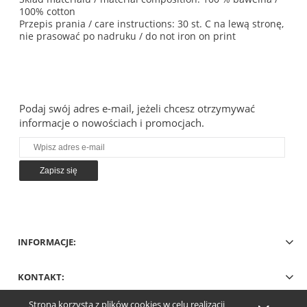
100% cotton
Przepis prania / care instructions: 30 st. C na lewą stronę,
nie prasować po nadruku / do not iron on print
Podaj swój adres e-mail, jeżeli chcesz otrzymywać
informacje o nowościach i promocjach.
Zapisz się
INFORMACJE:
KONTAKT:
Strona korzysta z plików cookies w celu realizacji