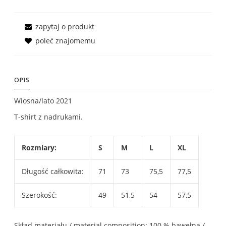
zapytaj o produkt
poleć znajomemu
OPIS
Wiosna/lato 2021
T-shirt z nadrukami.
Rozmiary:
S
M
L
XL
Długość całkowita:
71
73
75,5
77,5
Szerokość:
49
51,5
54
57,5
Skład materiału / material composition: 100 % bawełna /