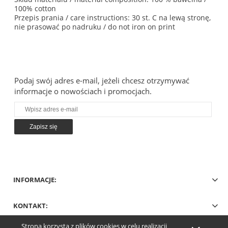
100% cotton
Przepis prania / care instructions: 30 st. C na lewą stronę,
nie prasować po nadruku / do not iron on print
Podaj swój adres e-mail, jeżeli chcesz otrzymywać
informacje o nowościach i promocjach.
Zapisz się
INFORMACJE:
KONTAKT:
Strona korzysta z plików cookies w celu realizacji