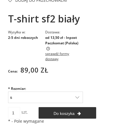
DODAJ DO PRZECHOWALNI
T-shirt sf2 biały
Wysyłka w:
Dostawa:
2-5 dni roboczych
od 13,50 zł
- Inpost
Paczkomat
(Polska)
sprawdź formy
Cena nie zawiera ewentualnych kosztów płatności
dostawy
89,00 ZŁ
Cena:
*
Rozmiar:
szt.
Do koszyka
*
- Pole wymagane