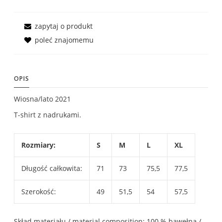
zapytaj o produkt
poleć znajomemu
OPIS
Wiosna/lato 2021
T-shirt z nadrukami.
Rozmiary:
S
M
L
XL
Długość całkowita:
71
73
75,5
77,5
Szerokość:
49
51,5
54
57,5
Skład materiału / material composition: 100 % bawełna /