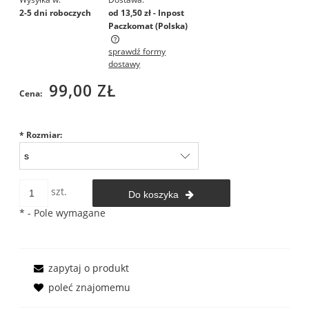
2-5 dni roboczych
od 13,50 zł
- Inpost
Paczkomat
(Polska)
sprawdź formy
Cena nie zawiera ewentualnych kosztów płatności
dostawy
99,00 ZŁ
Cena:
*
Rozmiar:
szt.
Do koszyka
*
- Pole wymagane
zapytaj o produkt
poleć znajomemu