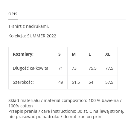
OPIS
T-shirt z nadrukami.
Kolekcja: SUMMER 2022
Rozmiary:
S
M
L
XL
Długość całkowita:
71
73
75,5
77,5
Szerokość:
49
51,5
54
57,5
Skład materiału / material composition: 100 % bawełna /
100% cotton
Przepis prania / care instructions: 30 st. C na lewą stronę,
nie prasować po nadruku / do not iron on print