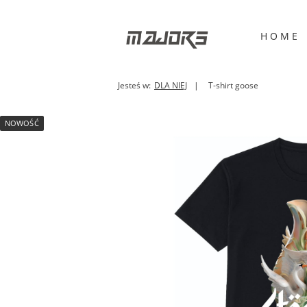
H O M E
Jesteś w:
DLA NIEJ
T-shirt goose
NOWOŚĆ