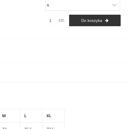
szt.
Do koszyka
M
L
XL