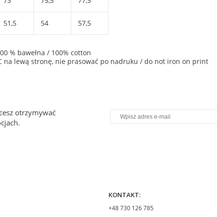
73
75,5
77,5
51,5
54
57,5
 100 % bawełna / 100% cotton
. C na lewą stronę, nie prasować po nadruku / do not iron on print
chcesz otrzymywać
cjach.
KONTAKT:
+48 730 126 785