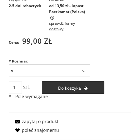
2-5 dni roboczych
od 13,50 zł
- Inpost
Paczkomat
(Polska)
sprawdź formy
Cena nie zawiera ewentualnych kosztów płatności
dostawy
99,00 ZŁ
Cena:
*
Rozmiar:
szt.
Do koszyka
*
- Pole wymagane
zapytaj o produkt
poleć znajomemu