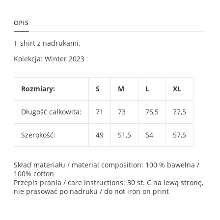
OPIS
T-shirt z nadrukami.
Kolekcja: Winter 2023
Rozmiary:
S
M
L
XL
Długość całkowita:
71
73
75,5
77,5
Szerokość:
49
51,5
54
57,5
Skład materiału / material composition: 100 % bawełna /
100% cotton
Przepis prania / care instructions: 30 st. C na lewą stronę,
nie prasować po nadruku / do not iron on print