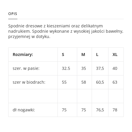
OPIS
Spodnie dresowe z kieszeniami oraz delikatnym
nadrukiem. Spodnie wykonane z wysokiej jakości bawełny,
przyjemnej w dotyku.
Rozmiary:
S
M
L
XL
szer. w pasie:
32.5
35
37,5
40
szer w biodrach:
55
58
60,5
63
dł nogawki:
75
75
76,5
78