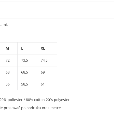
kami.
M
L
XL
72
73,5
74,5
68
68,5
69
56
58,5
61
20% poliester / 80% cotton 20% polyester
, nie prasować po nadruku oraz metce