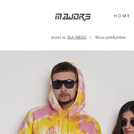
H O M E
Jesteś w:
DLA NIEGO
Bluza pink&yellow