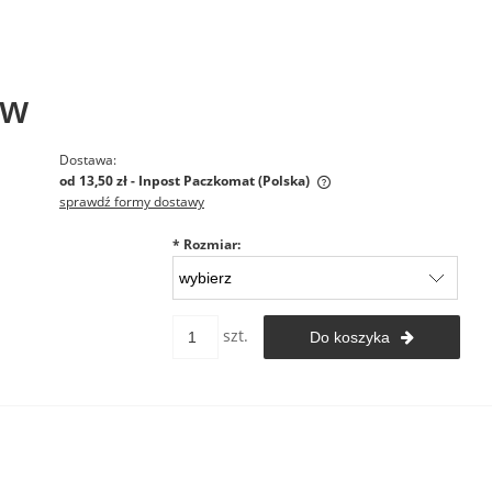
ow
Dostawa:
od 13,50 zł
- Inpost Paczkomat
(Polska)
sprawdź formy dostawy
Cena nie zawiera ewentualnych
*
Rozmiar:
kosztów płatności
szt.
Do koszyka