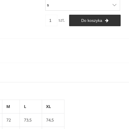
szt.
Do koszyka
M
L
XL
72
73,5
74,5