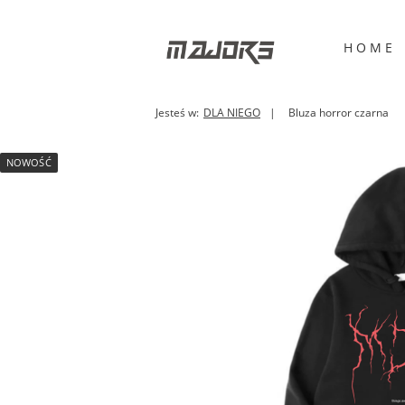
H O M E
Jesteś w:
DLA NIEGO
Bluza horror czarna
NOWOŚĆ