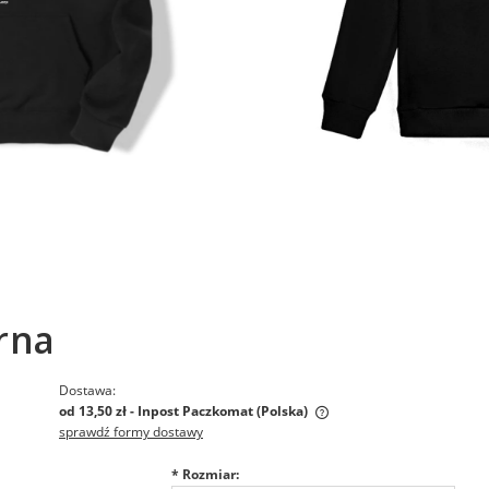
rna
Dostawa:
od 13,50 zł
- Inpost Paczkomat
(Polska)
sprawdź formy dostawy
Cena nie zawiera ewentualnych
*
Rozmiar:
kosztów płatności