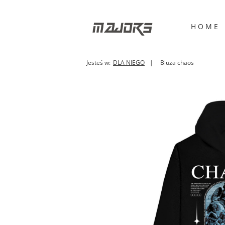
H O M E
Jesteś w:
DLA NIEGO
Bluza chaos