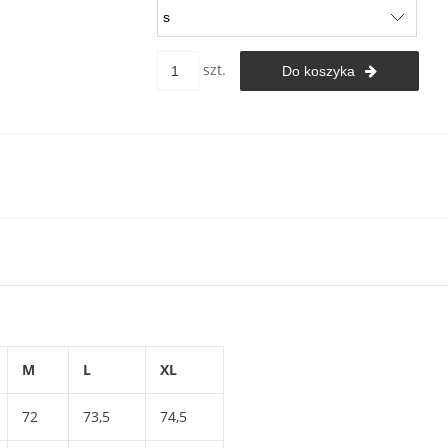
szt.
Do koszyka
M
L
XL
72
73,5
74,5