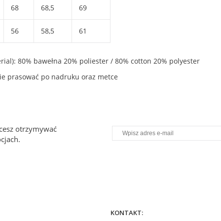
68
68,5
69
56
58,5
61
ial): 80% bawełna 20% poliester / 80% cotton 20% polyester
, nie prasować po nadruku oraz metce
chcesz otrzymywać
cjach.
KONTAKT: