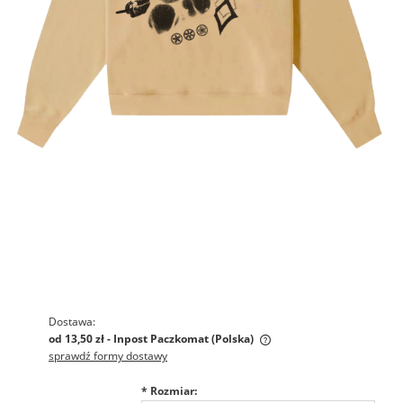
Dostawa:
od 13,50 zł
- Inpost Paczkomat
(Polska)
sprawdź formy dostawy
Cena nie zawiera ewentualnych
*
Rozmiar:
kosztów płatności