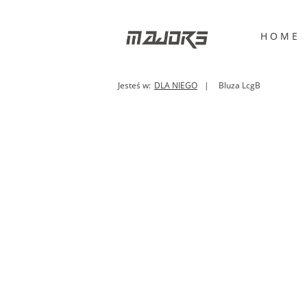
H O M E
Jesteś w:
DLA NIEGO
Bluza LcgB