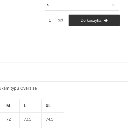
szt.
Do koszyka
rukam typu Oversize
M
L
XL
72
73,5
74,5