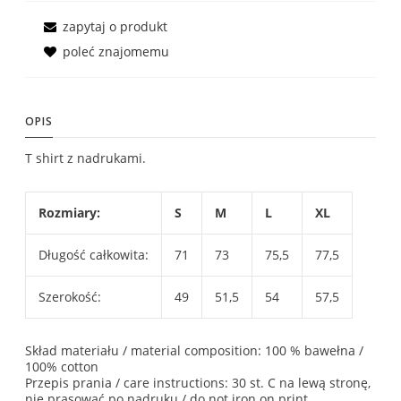
zapytaj o produkt
poleć znajomemu
OPIS
T shirt z nadrukami.
Rozmiary:
S
M
L
XL
Długość całkowita:
71
73
75,5
77,5
Szerokość:
49
51,5
54
57,5
Skład materiału / material composition: 100 % bawełna /
100% cotton
Przepis prania / care instructions: 30 st. C na lewą stronę,
nie prasować po nadruku / do not iron on print