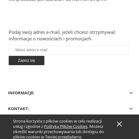
Podaj swój adres e-mail, jeżeli chcesz otrzymywać
informacje o nowościach i promocjach.
Zapisz się
INFORMACJE:
KONTAKT:
Strona korzysta z plików cookies w celu realizacji
Pokaż pełną wersję strony
usług i zgodnie z
Polityką Plików Cookies
. Możesz
określić warunki przechowywania lub dostępu do
Sklep internetowy Shoper.pl
plików cookies w Twojej przeglądarce.