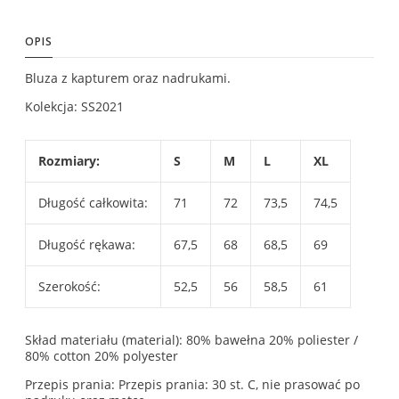
OPIS
Bluza z kapturem oraz nadrukami.
Kolekcja: SS2021
Rozmiary:
S
M
L
XL
Długość całkowita:
71
72
73,5
74,5
Długość rękawa:
67,5
68
68,5
69
Szerokość:
52,5
56
58,5
61
Skład materiału (material): 80% bawełna 20% poliester /
80% cotton 20% polyester
Przepis prania: Przepis prania: 30 st. C, nie prasować po