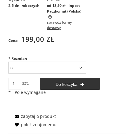
2-5 dni roboczych
od 13,50 zł
- Inpost
Paczkomat
(Polska)
sprawdź formy
Cena nie zawiera ewentualnych kosztów płatności
dostawy
199,00 ZŁ
Cena:
*
Rozmiar:
szt.
Do koszyka
*
- Pole wymagane
zapytaj o produkt
poleć znajomemu