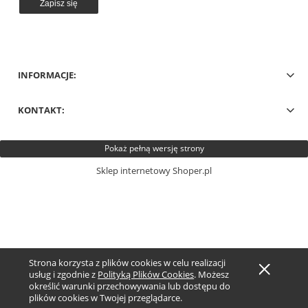
Zapisz się
INFORMACJE:
KONTAKT:
Pokaż pełną wersję strony
Sklep internetowy Shoper.pl
Strona korzysta z plików cookies w celu realizacji
usług i zgodnie z
Polityką Plików Cookies
. Możesz
określić warunki przechowywania lub dostępu do
plików cookies w Twojej przeglądarce.